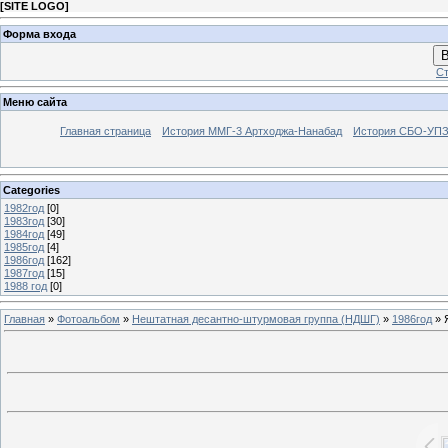
[
SITE LOGO
]
Форма входа
В
Ст
Меню сайта
Главная страница
История ММГ-3 Артходжа-Нанабад
История СБО-УПЗ 
Categories
1982год
[0]
1983год
[30]
1984год
[49]
1985год
[4]
1986год
[162]
1987год
[15]
1988 год
[0]
Главная
»
Фотоальбом
»
Нештатная десантно-штурмовая группа (НДШГ)
»
1986год
» 