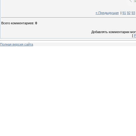
« Предыдущая
|
91
92
93
Всего комментариев
:
0
Добавлять комментарии могу
[
Р
Полная версия сайта