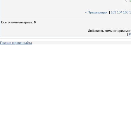
« Предыдущая
|
103
104
105
1
Всего комментариев
:
0
Добавлять комментарии могу
[
Р
Полная версия сайта