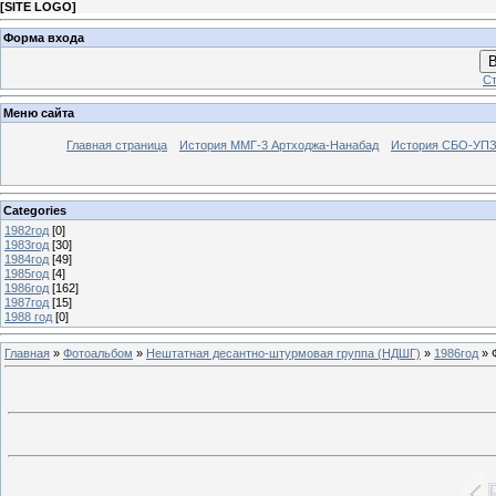
[
SITE LOGO
]
Форма входа
В
Ст
Меню сайта
Главная страница
История ММГ-3 Артходжа-Нанабад
История СБО-УПЗ 
Categories
1982год
[0]
1983год
[30]
1984год
[49]
1985год
[4]
1986год
[162]
1987год
[15]
1988 год
[0]
Главная
»
Фотоальбом
»
Нештатная десантно-штурмовая группа (НДШГ)
»
1986год
» 