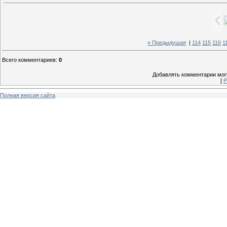
« Предыдущая
|
114
115
116
1
Всего комментариев
:
0
Добавлять комментарии могу
[
Р
Полная версия сайта