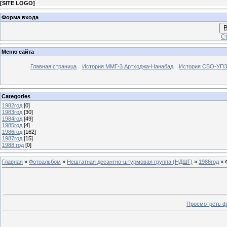
[
SITE LOGO
]
Форма входа
В
Ст
Меню сайта
Главная страница
История ММГ-3 Артходжа-Нанабад
История СБО-УПЗ 
Categories
1982год
[0]
1983год
[30]
1984год
[49]
1985год
[4]
1986год
[162]
1987год
[15]
1988 год
[0]
Главная
»
Фотоальбом
»
Нештатная десантно-штурмовая группа (НДШГ)
»
1986год
» 
Просмотреть ф