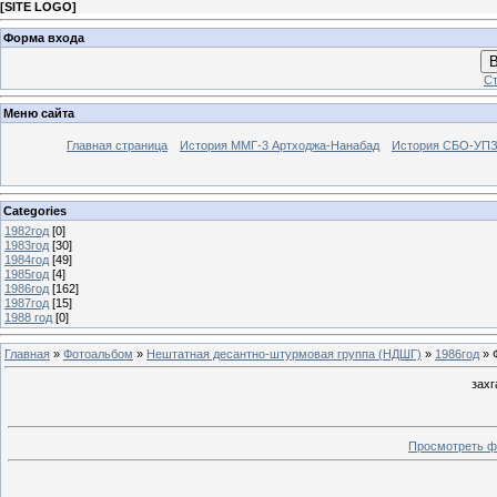
[
SITE LOGO
]
Форма входа
В
Ст
Меню сайта
Главная страница
История ММГ-3 Артходжа-Нанабад
История СБО-УПЗ 
Categories
1982год
[0]
1983год
[30]
1984год
[49]
1985год
[4]
1986год
[162]
1987год
[15]
1988 год
[0]
Главная
»
Фотоальбом
»
Нештатная десантно-штурмовая группа (НДШГ)
»
1986год
» 
захг
Просмотреть ф