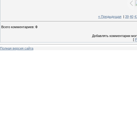
« Предыдущая
|
39
40
4
Всего комментариев
:
0
Добавлять комментарии могу
[
Р
Полная версия сайта