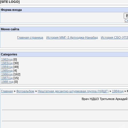
[
SITE LOGO
]
Форма входа
В
Ст
Меню сайта
Главная страница
История ММГ-3 Артходжа-Нанабад
История СБО-УПЗ 
Categories
1982год
[0]
1983год
[30]
1984год
[49]
1985год
[4]
1986год
[162]
1987год
[15]
1988 год
[0]
Главная
»
Фотоальбом
»
Нештатная десантно-штурмовая группа (НДШГ)
»
1984год
» 
Врач НДШЗ Третьяков Аркадий 