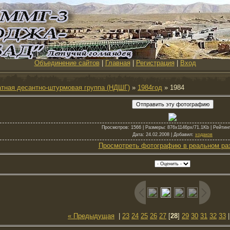
Объединение сайтов
|
Главная
|
Регистрация
|
Вход
тная десантно-штурмовая группа (НДШГ)
»
1984год
» 1984
Просмотров
: 1566 |
Размеры
: 876x1146px/71.1Kb |
Рейтинг
Дата
: 24.02.2008 |
Добавил
:
ходаков
Просмотреть фотографию в реальном ра
« Предыдущая
|
23
24
25
26
27
[
28
]
29
30
31
32
33