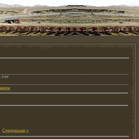
: 0.0/0
змере
|
Следующая »