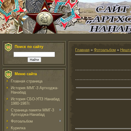
Поиск по сайту
Главная
»
Фотоальбом
»
Нешта
Меню сайта
Главная страница
История ММГ-3 Артходжа-
Нанабад
История СБО-УПЗ Нанабад
1980-1987г.
Страница памяти ММГ-3
Артходжа-Нанабад
Фотоальбом
Курилка