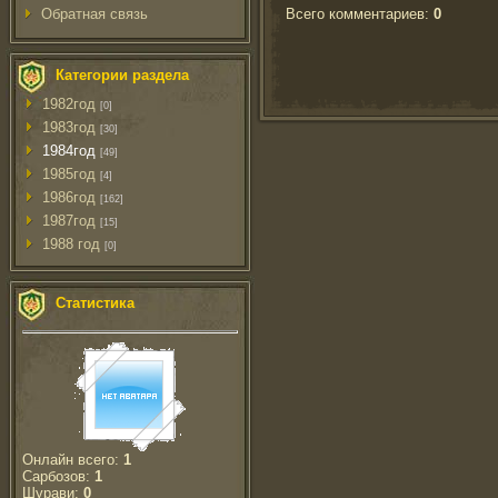
Всего комментариев
:
0
Обратная связь
Категории раздела
1982год
[0]
1983год
[30]
1984год
[49]
1985год
[4]
1986год
[162]
1987год
[15]
1988 год
[0]
Статистика
Онлайн всего:
1
Сарбозов:
1
Шурави:
0