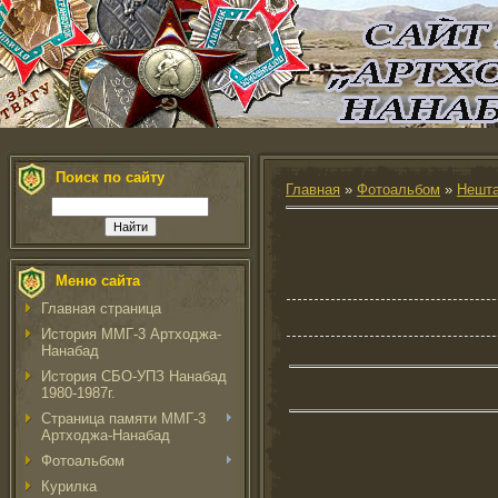
Поиск по сайту
Главная
»
Фотоальбом
»
Нешта
Меню сайта
Главная страница
История ММГ-3 Артходжа-
Нанабад
История СБО-УПЗ Нанабад
1980-1987г.
Страница памяти ММГ-3
Артходжа-Нанабад
Фотоальбом
Курилка