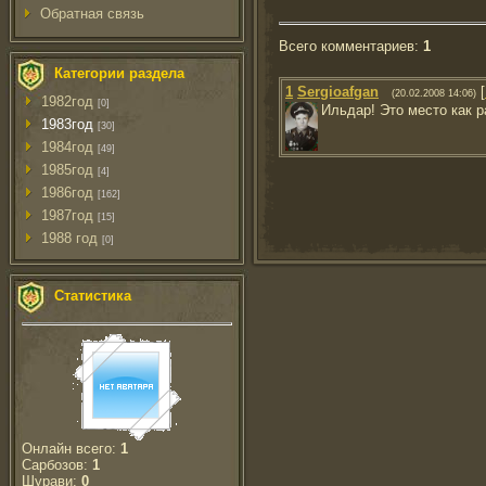
Обратная связь
Всего комментариев
:
1
Категории раздела
1
Sergioafgan
[
(20.02.2008 14:06)
1982год
[0]
Ильдар! Это место как р
1983год
[30]
1984год
[49]
1985год
[4]
1986год
[162]
1987год
[15]
1988 год
[0]
Статистика
Онлайн всего:
1
Сарбозов:
1
Шурави:
0