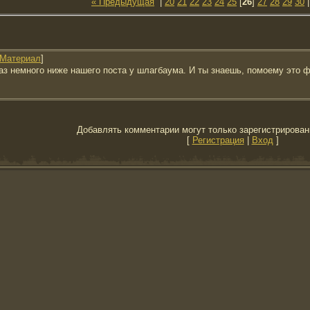
« Предыдущая
|
20
21
22
23
24
25
[
26
]
27
28
29
30
Материал
]
аз немного ниже нашего поста у шлагбаума. И ты знаешь, помоему это ф
Добавлять комментарии могут только зарегистрирован
[
Регистрация
|
Вход
]