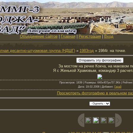
Объединение сайтов
|
Главная
|
Регистрация
|
Вход
тная десантно-штурмовая группа (НДШГ)
»
1983год
» 1984г. на точке.
За мостом на речке Кокча, на маковом п
Я с Женькой Храмовым, командир 3 расчет
Просмотров
: 1839 |
Размеры
: 640x407px/57.3Kb |
Рейтинг
Дата
: 19.02.2008 |
Добавил
:
Гарай
Просмотреть фотографию в реальном ра