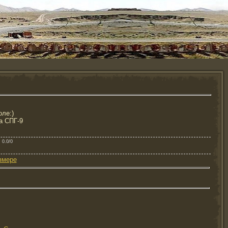
оле:)
а СПГ-9
: 0.0/0
змере