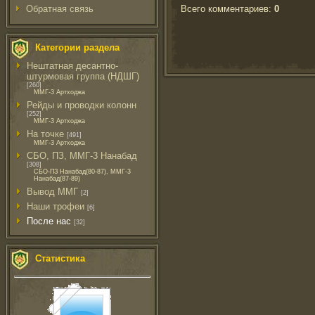
Всего комментариев
:
0
Обратная связь
Категории раздела
Нештатная десантно-
штурмовая группа (НДШГ)
[260]
ММГ-3 Артходжа
Рейды и проводки колонн
[252]
ММГ-3 Артходжа
На точке
[491]
ММГ-3 Артходжа
СБО, ПЗ, ММГ-3 Нанабад
[308]
СБО-ПЗ Нанабад(80-87), ММГ-3
Нанабад(87-89)
Вывод ММГ
[2]
Наши трофеи
[6]
После нас
[32]
Статистика