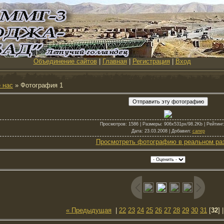
Объединение сайтов
|
Главная
|
Регистрация
|
Вход
 нас
» Фотография 1
Просмотров
: 1586 |
Размеры
: 906x531px/98.2Kb |
Рейтинг
Дата
: 23.03.2008 |
Добавил
:
сапер
Просмотреть фотографию в реальном ра
« Предыдущая
|
22
23
24
25
26
27
28
29
30
31
[
32
]