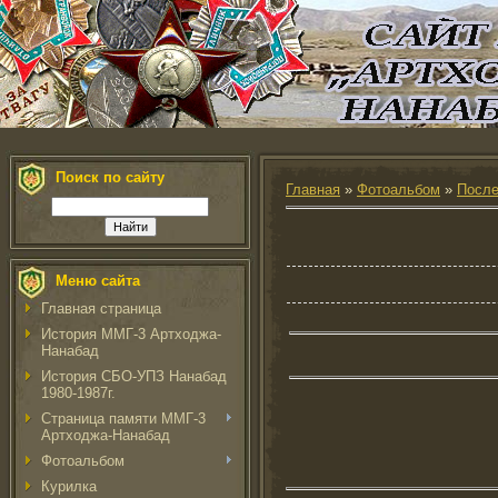
Поиск по сайту
Главная
»
Фотоальбом
»
После
Меню сайта
Главная страница
История ММГ-3 Артходжа-
Нанабад
История СБО-УПЗ Нанабад
1980-1987г.
Страница памяти ММГ-3
Артходжа-Нанабад
Фотоальбом
Курилка