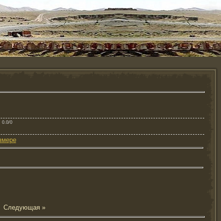
: 0.0/0
змере
 |
Следующая »