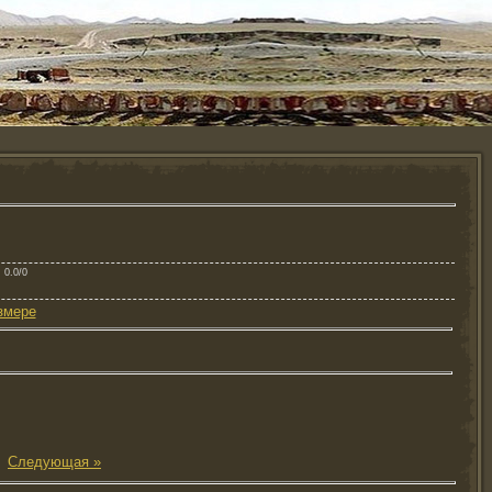
: 0.0/0
змере
|
Следующая »