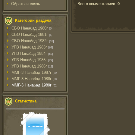
Всего комментариев
:
0
Обратная связь
Категории раздела
СБО Нанабад 1980г
[0]
СБО Нанабад 1981г
[4]
СБО Нанабад 1982г
[18]
УПЗ Нанабад 1983г
[67]
УПЗ Нанабад 1984г
[60]
УПЗ Нанабад 1985г
[27]
УПЗ Нанабад 1986г
[12]
ММГ-3 Нанабад 1987г
[20]
ММГ-3 Нанабад 1988г
[38]
ММГ-3 Нанабад 1989г
[62]
Статистика