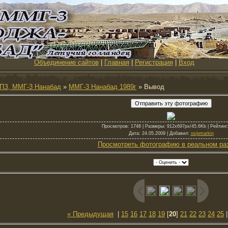
Объединение сайтов
|
Главная
|
Регистрация
|
Вход
ПЗ, ММГ-3 Нанабад
»
ММГ-3 Нанабад 1989г
» Вывод
Просмотров
: 1748 |
Размеры
: 912x697px/45.6Kb |
Рейтинг
Дата
: 24.05.2009 |
Добавил
:
osipmarkin
Просмотреть фотографию в реальном ра
« Предыдущая
|
15
16
17
18
19
[
20
]
21
22
23
24
25