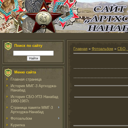
Поиск по сайту
Главная
»
Фотоальбом
»
СБО, 
Меню сайта
Главная страница
История ММГ-3 Артходжа-
Нанабад
История СБО-УПЗ Нанабад
1980-1987г.
Страница памяти ММГ-3
Артходжа-Нанабад
Фотоальбом
Курилка