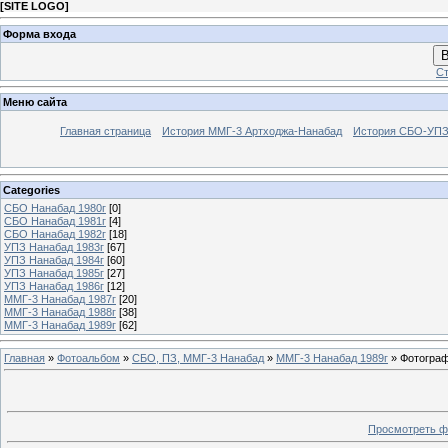
[
SITE LOGO
]
Форма входа
В
Ст
Меню сайта
Главная страница
История ММГ-3 Артходжа-Нанабад
История СБО-УПЗ 
Categories
СБО Нанабад 1980г
[0]
СБО Нанабад 1981г
[4]
СБО Нанабад 1982г
[18]
УПЗ Нанабад 1983г
[67]
УПЗ Нанабад 1984г
[60]
УПЗ Нанабад 1985г
[27]
УПЗ Нанабад 1986г
[12]
ММГ-3 Нанабад 1987г
[20]
ММГ-3 Нанабад 1988г
[38]
ММГ-3 Нанабад 1989г
[62]
Главная
»
Фотоальбом
»
СБО, ПЗ, ММГ-3 Нанабад
»
ММГ-3 Нанабад 1989г
» Фотограф
Просмотреть ф