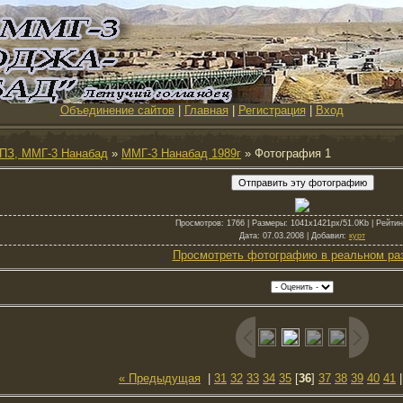
Объединение сайтов
|
Главная
|
Регистрация
|
Вход
ПЗ, ММГ-3 Нанабад
»
ММГ-3 Нанабад 1989г
» Фотография 1
Просмотров
: 1766 |
Размеры
: 1041x1421px/51.0Kb |
Рейтин
Дата
: 07.03.2008 |
Добавил
:
курт
Просмотреть фотографию в реальном ра
« Предыдущая
|
31
32
33
34
35
[
36
]
37
38
39
40
41