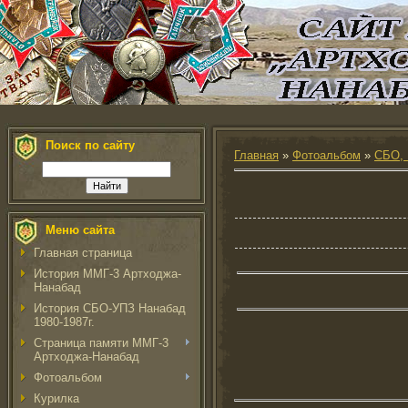
Поиск по сайту
Главная
»
Фотоальбом
»
СБО, 
Меню сайта
Главная страница
История ММГ-3 Артходжа-
Нанабад
История СБО-УПЗ Нанабад
1980-1987г.
Страница памяти ММГ-3
Артходжа-Нанабад
Фотоальбом
Курилка