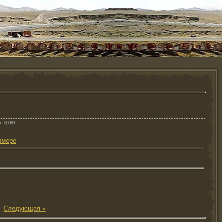
г
: 0.0/0
змере
|
Следующая »