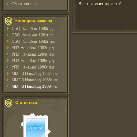
Всего комментариев
:
0
Обратная связь
Категории раздела
СБО Нанабад 1980г
[0]
СБО Нанабад 1981г
[4]
СБО Нанабад 1982г
[18]
УПЗ Нанабад 1983г
[67]
УПЗ Нанабад 1984г
[60]
УПЗ Нанабад 1985г
[27]
УПЗ Нанабад 1986г
[12]
ММГ-3 Нанабад 1987г
[20]
ММГ-3 Нанабад 1988г
[38]
ММГ-3 Нанабад 1989г
[62]
Статистика