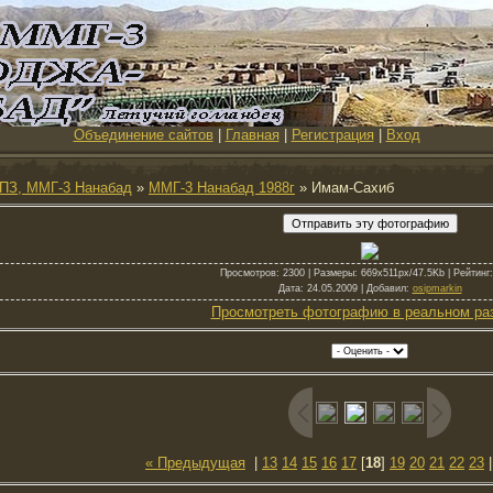
Объединение сайтов
|
Главная
|
Регистрация
|
Вход
ПЗ, ММГ-3 Нанабад
»
ММГ-3 Нанабад 1988г
» Имам-Сахиб
Просмотров
: 2300 |
Размеры
: 669x511px/47.5Kb |
Рейтинг
Дата
: 24.05.2009 |
Добавил
:
osipmarkin
Просмотреть фотографию в реальном ра
« Предыдущая
|
13
14
15
16
17
[
18
]
19
20
21
22
23