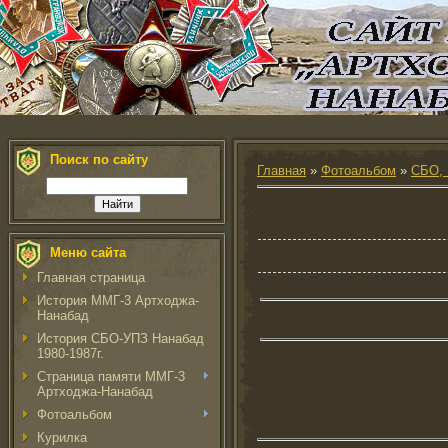
Поиск по сайту
Главная
»
Фотоальбом
»
СБО, 
Меню сайта
Главная страница
История ММГ-3 Артходжа-
Нанабад
История СБО-УПЗ Нанабад
1980-1987г.
Страница памяти ММГ-3
Артходжа-Нанабад
Фотоальбом
Курилка