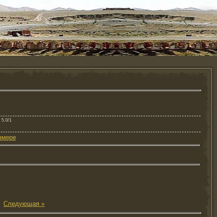
: 5.0/1
змере
|
Следующая »