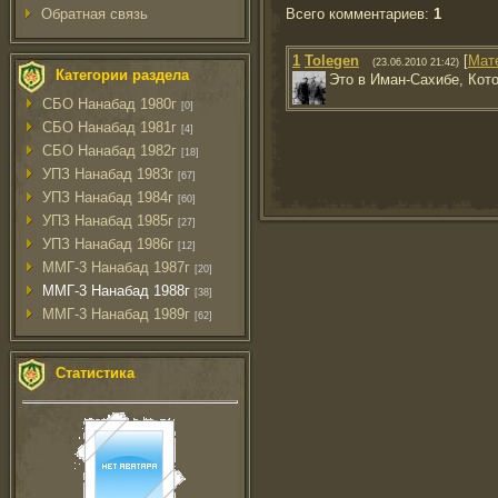
Всего комментариев
:
1
Обратная связь
1
Tolegen
[
Мат
(23.06.2010 21:42)
Категории раздела
Это в Иман-Сахибе, Кот
СБО Нанабад 1980г
[0]
СБО Нанабад 1981г
[4]
СБО Нанабад 1982г
[18]
УПЗ Нанабад 1983г
[67]
УПЗ Нанабад 1984г
[60]
УПЗ Нанабад 1985г
[27]
УПЗ Нанабад 1986г
[12]
ММГ-3 Нанабад 1987г
[20]
ММГ-3 Нанабад 1988г
[38]
ММГ-3 Нанабад 1989г
[62]
Статистика