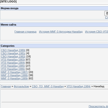
[
SITE LOGO
]
Форма входа
В
Ст
Меню сайта
Главная страница
История ММГ-3 Артходжа-Нанабад
История СБО-УПЗ 
Categories
СБО Нанабад 1980г
[0]
СБО Нанабад 1981г
[4]
СБО Нанабад 1982г
[18]
УПЗ Нанабад 1983г
[67]
УПЗ Нанабад 1984г
[60]
УПЗ Нанабад 1985г
[27]
УПЗ Нанабад 1986г
[12]
ММГ-3 Нанабад 1987г
[20]
ММГ-3 Нанабад 1988г
[38]
ММГ-3 Нанабад 1989г
[62]
Главная
»
Фотоальбом
»
СБО, ПЗ, ММГ-3 Нанабад
»
УПЗ Нанабад 1984г
» Нанабад
Просмотреть ф