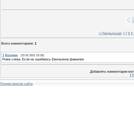
« Предыдущая
|
7
8
9
Всего комментариев
:
1
1
Боцман
(15.02.2012 23:33)
Рома слева. Если не ошибаюсь Емельянов фамилия.
Добавлять комментарии могу
[
Р
Полная версия сайта