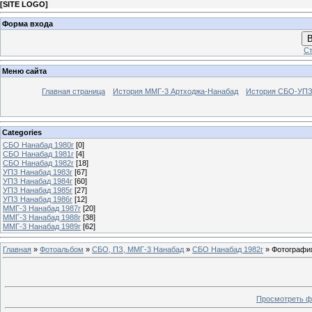
[
SITE LOGO
]
Форма входа
В
Ст
Меню сайта
Главная страница
История ММГ-3 Артходжа-Нанабад
История СБО-УПЗ 
Categories
СБО Нанабад 1980г
[0]
СБО Нанабад 1981г
[4]
СБО Нанабад 1982г
[18]
УПЗ Нанабад 1983г
[67]
УПЗ Нанабад 1984г
[60]
УПЗ Нанабад 1985г
[27]
УПЗ Нанабад 1986г
[12]
ММГ-3 Нанабад 1987г
[20]
ММГ-3 Нанабад 1988г
[38]
ММГ-3 Нанабад 1989г
[62]
Главная
»
Фотоальбом
»
СБО, ПЗ, ММГ-3 Нанабад
»
СБО Нанабад 1982г
» Фотографи
Просмотреть ф