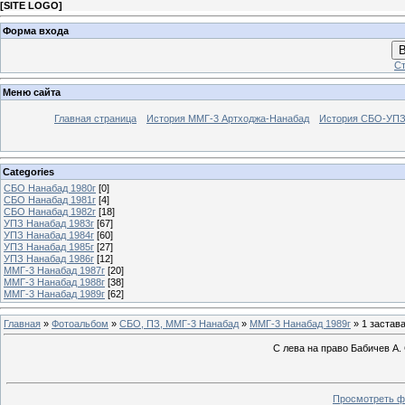
[
SITE LOGO
]
Форма входа
В
Ст
Меню сайта
Главная страница
История ММГ-3 Артходжа-Нанабад
История СБО-УПЗ 
Categories
СБО Нанабад 1980г
[0]
СБО Нанабад 1981г
[4]
СБО Нанабад 1982г
[18]
УПЗ Нанабад 1983г
[67]
УПЗ Нанабад 1984г
[60]
УПЗ Нанабад 1985г
[27]
УПЗ Нанабад 1986г
[12]
ММГ-3 Нанабад 1987г
[20]
ММГ-3 Нанабад 1988г
[38]
ММГ-3 Нанабад 1989г
[62]
Главная
»
Фотоальбом
»
СБО, ПЗ, ММГ-3 Нанабад
»
ММГ-3 Нанабад 1989г
» 1 застава
С лева на право Бабичев А.
Просмотреть ф