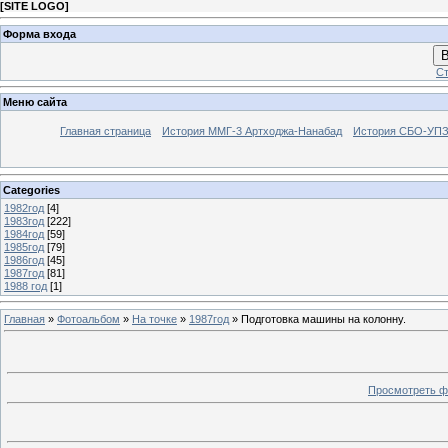
[
SITE LOGO
]
Форма входа
В
Ст
Меню сайта
Главная страница
История ММГ-3 Артходжа-Нанабад
История СБО-УПЗ 
Categories
1982год
[4]
1983год
[222]
1984год
[59]
1985год
[79]
1986год
[45]
1987год
[81]
1988 год
[1]
Главная
»
Фотоальбом
»
На точке
»
1987год
» Подготовка машины на колонну.
Просмотреть ф