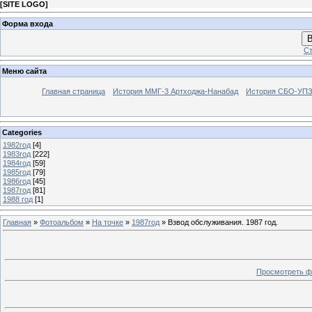
[
SITE LOGO
]
Форма входа
В
Ст
Меню сайта
Главная страница
История ММГ-3 Артходжа-Нанабад
История СБО-УПЗ 
Categories
1982год
[4]
1983год
[222]
1984год
[59]
1985год
[79]
1986год
[45]
1987год
[81]
1988 год
[1]
Главная
»
Фотоальбом
»
На точке
»
1987год
» Взвод обслуживания. 1987 год.
Просмотреть ф