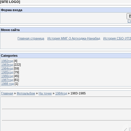
[
SITE LOGO
]
Форма входа
В
Ст
Меню сайта
Главная страница
История ММГ-3 Артходжа-Нанабад
История СБО-УПЗ 
Categories
1982год
[4]
1983год
[222]
1984год
[59]
1985год
[79]
1986год
[45]
1987год
[81]
1988 год
[1]
Главная
»
Фотоальбом
»
На точке
»
1984год
» 1983-1985