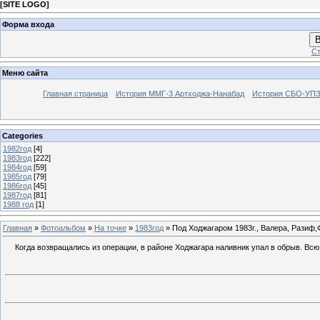
[
SITE LOGO
]
Форма входа
В
Ст
Меню сайта
Главная страница
История ММГ-3 Артходжа-Нанабад
История СБО-УПЗ 
Categories
1982год
[4]
1983год
[222]
1984год
[59]
1985год
[79]
1986год
[45]
1987год
[81]
1988 год
[1]
Главная
»
Фотоальбом
»
На точке
»
1983год
» Под Ходжагаром 1983г., Валера, Разиф,
Когда возвращались из операции, в районе Ходжагара наливник упал в обрыв. Вс