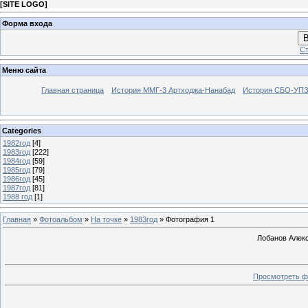
[
SITE LOGO
]
Форма входа
В
Ст
Меню сайта
Главная страница
История ММГ-3 Артходжа-Нанабад
История СБО-УПЗ 
Categories
1982год
[4]
1983год
[222]
1984год
[59]
1985год
[79]
1986год
[45]
1987год
[81]
1988 год
[1]
Главная
»
Фотоальбом
»
На точке
»
1983год
» Фотография 1
Лобанов Алекс
Просмотреть ф