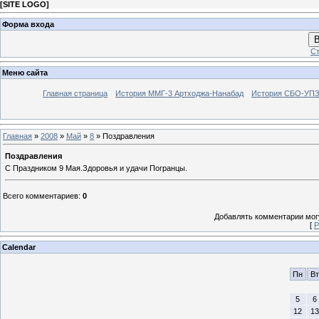
[
SITE LOGO
]
Форма входа
В
Ст
Меню сайта
Главная страница
История ММГ-3 Артходжа-Нанабад
История СБО-УПЗ 
Главная
»
2008
»
Май
»
8
» Поздравления
Поздравления
С Праздником 9 Мая.Здоровья и удачи Погранцы.
Всего комментариев
:
0
Добавлять комментарии могу
[
Р
Calendar
Пн
Вт
5
6
12
13