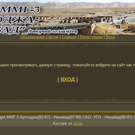
Объединение сайтов
|
Главная
|
Регистрация
|
Вход
щено просматривать данную страницу, пожалуйста войдите на сайт как 
[
ВХОД
]
ight ММГ-3 Артходжа(82-87) - Нанабад(87-89) СБО, УПЗ - Нанабад(80-87) 
Хостинг от
uCoz